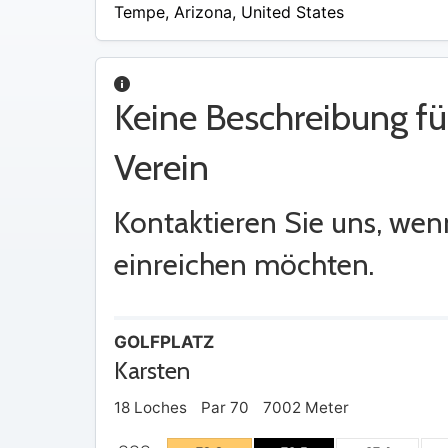
/
Tempe
,
Arizona
,
United States
A
Keine Beschreibung fü
Verein
Kontaktieren Sie uns, wen
einreichen möchten.
GOLFPLATZ
Karsten
18 Loches
Par 70
7002 Meter