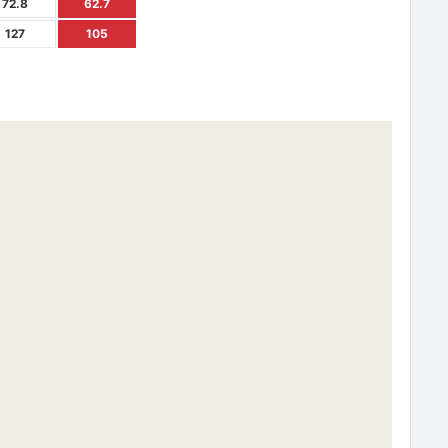
72.8
62.7
127
105