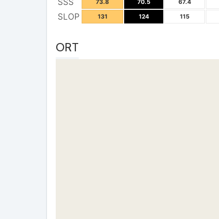
SSS
73.8
70.5
67.4
SLOP
131
124
115
ORT