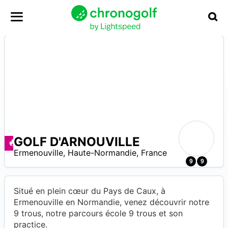
GOLF D'ARNOUVILLE
N
Angebote zur Verfügung
Ermenouville
,
Haute-Normandie
,
France
A
9
9
Situé en plein cœur du Pays de Caux, à
Ermenouville en Normandie, venez découvrir notre
9 trous, notre parcours école 9 trous et son
practice.