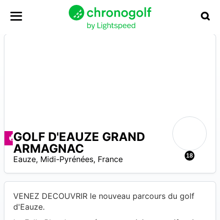
GOLF D'EAUZE GRAND
N
Angebote zur Verfügung
ARMAGNAC
A
18
Eauze
,
Midi-Pyrénées
,
France
VENEZ DECOUVRIR le nouveau parcours du golf
d'Eauze.