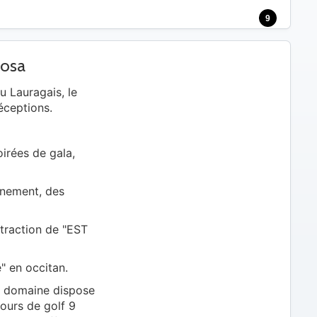
9
losa
u Lauragais, le
éceptions.
oirées de gala,
ignement, des
traction de "EST
" en occitan.
e domaine dispose
cours de golf 9