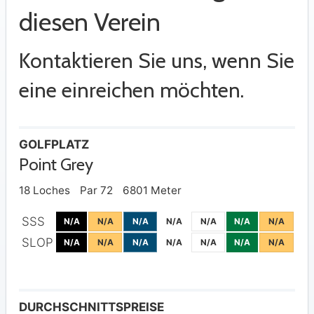
diesen Verein
Kontaktieren Sie uns, wenn Sie
eine einreichen möchten.
GOLFPLATZ
Point Grey
18 Loches
Par 72
6801 Meter
SSS
N/A
N/A
N/A
N/A
N/A
N/A
N/A
SLOP
N/A
N/A
N/A
N/A
N/A
N/A
N/A
DURCHSCHNITTSPREISE