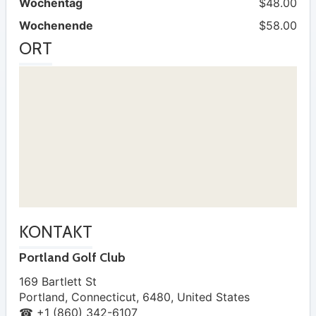
Wochentag
$48.00
Wochenende
$58.00
ORT
KONTAKT
Portland Golf Club
169 Bartlett St
Portland
,
Connecticut
,
6480
,
United States
☎ +1 (860) 342-6107