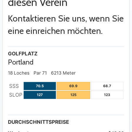
diesen Verein
Kontaktieren Sie uns, wenn Sie
eine einreichen möchten.
GOLFPLATZ
Portland
18 Loches
Par 71
6213 Meter
SSS
70.5
69.9
68.7
SLOP
127
125
123
DURCHSCHNITTSPREISE