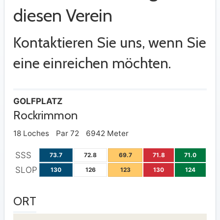
diesen Verein
Kontaktieren Sie uns, wenn Sie
eine einreichen möchten.
GOLFPLATZ
Rockrimmon
18 Loches
Par 72
6942 Meter
SSS
73.7
72.8
69.7
71.8
71.0
SLOP
130
126
123
130
124
ORT