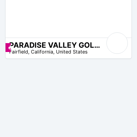
PARADISE VALLEY GOLF COURSE
 –
Angebote zur Verfügung
Fairfield
,
California
,
United States
0