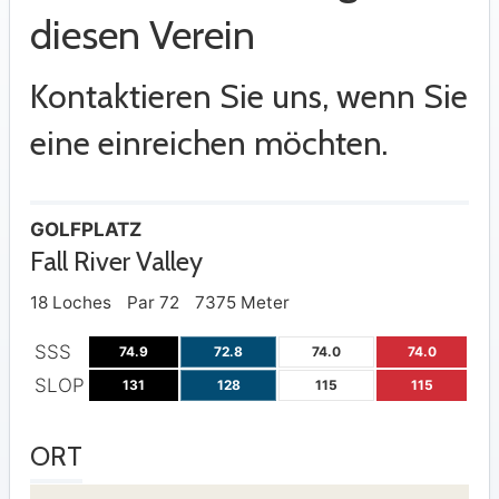
diesen Verein
Kontaktieren Sie uns, wenn Sie
eine einreichen möchten.
GOLFPLATZ
Fall River Valley
18 Loches
Par 72
7375 Meter
SSS
74.9
72.8
74.0
74.0
SLOP
131
128
115
115
ORT