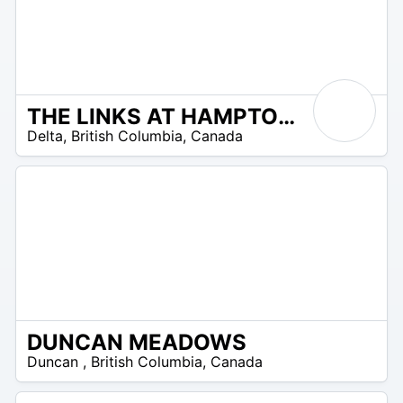
THE LINKS AT HAMPTON COVE
 –
Delta
,
British Columbia
,
Canada
7
DUNCAN MEADOWS
 –
Duncan
,
British Columbia
,
Canada
5