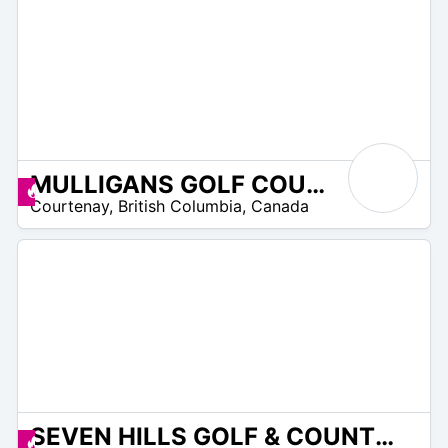
MULLIGANS GOLF COURSE
N
Angebote zur Verfügung
Courtenay
,
British Columbia
,
Canada
/
A
SEVEN HILLS GOLF & COUNTRY CLUB
 –
Angebote zur Verfügung