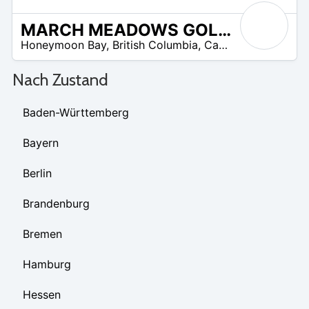
MARCH MEADOWS GOLF CLUB
 –
Honeymoon Bay
,
British Columbia
,
Canada
7
Nach Zustand
Baden-Württemberg
Bayern
Berlin
Brandenburg
Bremen
Hamburg
Hessen