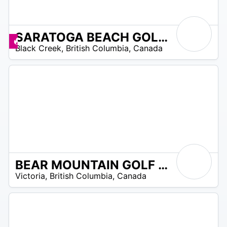
SARATOGA BEACH GOLF CLUB
 –
Angebote zur Verfügung
Black Creek
,
British Columbia
,
Canada
0
BEAR MOUNTAIN GOLF & TENNIS CLUB
N
Victoria
,
British Columbia
,
Canada
/
A